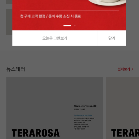
에티오피아 슬리피 캣 디카페인
Ethiopia Sleepy Cat Decaffeinated
29,000
원
오늘은 그만보기
닫기
뉴스레터
전체보기