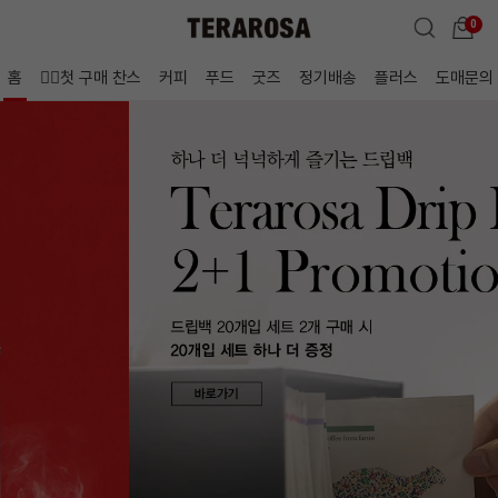
0
홈
🖐🏻첫 구매 찬스
커피
푸드
굿즈
정기배송
플러스
도매문의