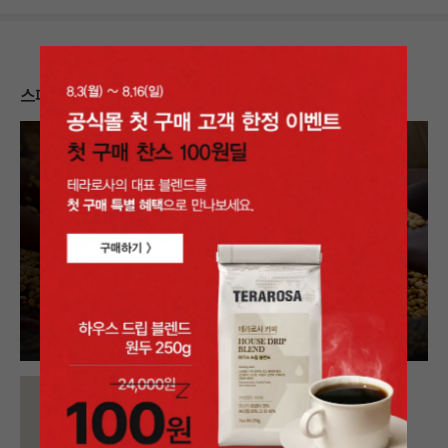
스페셜티 가이드
에티오피아 예가체페 아리차 토착종 워시드
Ethiopia Yirgacheffe Aricha Heirloom Washed
29,500
원