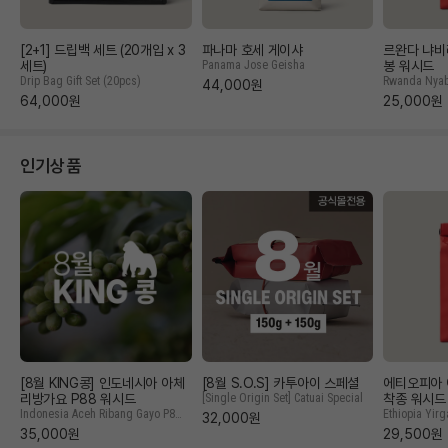
[2+1] 드립백 세트 (20개입 x 3
파나마 호세 게이샤
르완다 냐비
세트)
Panama Jose Geisha
봉 워시드
Drip Bag Gift Set (20pcs)
Rwanda Nyab
44,000
원
n Washed
64,000
원
25,000
원
인기상품
[8월 KING콩] 인도네시아 아체
[8월 S.O.S] 카투아이 스페셜
에티오피아 
리방가요 P88 워시드
[Single Origin Set] Catuai Special
착종 워시드
Indonesia Aceh Ribang Gayo P88
Ethiopia Yirg
32,000
원
Washed
om Washed
35,000
원
29,500
원