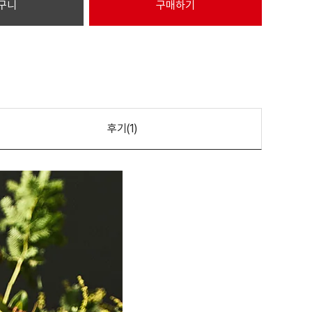
후기(
1
)