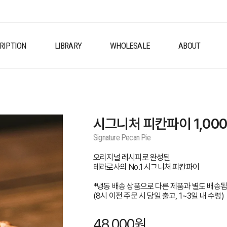
RIPTION
LIBRARY
WHOLESALE
ABOUT
시그니처 피칸파이 1,000
Signature Pecan Pie
오리지널 레시피로 완성된
테라로사의 No.1 시그니처 피칸파이
*냉동 배송 상품으로 다른 제품과 별도 배송됩
(8시 이전 주문 시 당일 출고, 1~3일 내 수령)
48,000
원